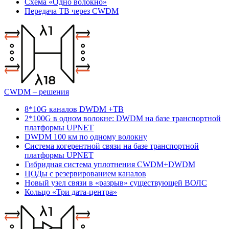
Схема «Одно волокно»
Передача ТВ через CWDM
CWDM – решения
8*10G каналов DWDM +ТВ
2*100G в одном волокне: DWDM на базе транспортной
платформы UPNET
DWDM 100 км по одному волокну
Система когерентной связи на базе транспортной
платформы UPNET
Гибридная система уплотнения СWDM+DWDM
ЦОДы с резервированием каналов
Новый узел связи в «разрыв» существующей ВОЛС
Кольцо «Три дата-центра»