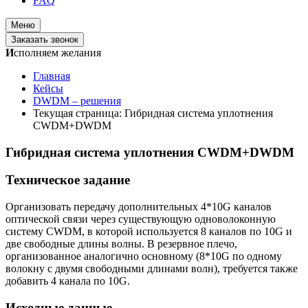
FAQ
Меню
Заказать звонок
И
сполняем желания
Главная
Кейсы
DWDM – решения
Текущая страница:
Гибридная система уплотнения
СWDM+DWDM
Гибридная система уплотнения СWDM+DWDM
Техническое задание
Организовать передачу дополнительных 4*10G каналов
оптической связи через существующую одноволоконную
систему CWDM, в которой используется 8 каналов по 10G и
две свободные длины волны. В резервное плечо,
организованное аналогично основному (8*10G по одному
волокну с двумя свободными длинами волн), требуется также
добавить 4 канала по 10G.
Исходные данные