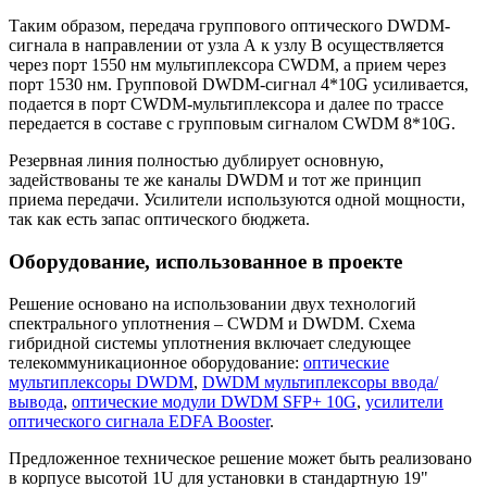
Таким образом, передача группового оптического DWDM-
сигнала в направлении от узла А к узлу В осуществляется
через порт 1550 нм мультиплексора CWDM, а прием через
порт 1530 нм. Групповой DWDM-сигнал 4*10G усиливается,
подается в порт CWDM-мультиплексора и далее по трассе
передается в составе с групповым сигналом CWDM 8*10G.
Резервная линия полностью дублирует основную,
задействованы те же каналы DWDM и тот же принцип
приема передачи. Усилители используются одной мощности,
так как есть запас оптического бюджета.
Оборудование, использованное в проекте
Решение основано на использовании двух технологий
спектрального уплотнения – CWDM и DWDM. Схема
гибридной системы уплотнения включает следующее
телекоммуникационное оборудование:
оптические
мультиплексоры DWDM
,
DWDM мультиплексоры ввода/
вывода
,
оптические модули DWDM SFP+ 10G
,
усилители
оптического сигнала EDFA Booster
.
Предложенное техническое решение может быть реализовано
в корпусе высотой 1U для установки в стандартную 19"