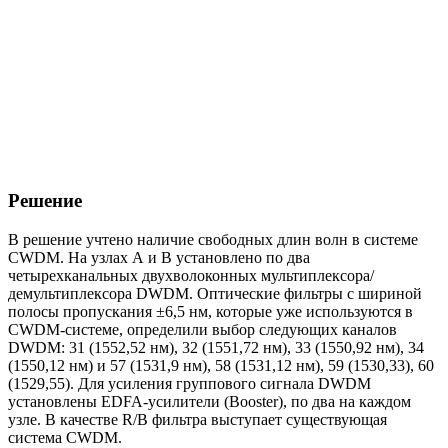
Решение
В решение учтено наличие свободных длин волн в системе
CWDM. На узлах А и В установлено по два
четырехканальных двухволоконных мультиплексора/
демультиплексора DWDM. Оптические фильтры с шириной
полосы пропускания ±6,5 нм, которые уже используются в
CWDM-системе, определили выбор следующих каналов
DWDM: 31 (1552,52 нм), 32 (1551,72 нм), 33 (1550,92 нм), 34
(1550,12 нм) и 57 (1531,9 нм), 58 (1531,12 нм), 59 (1530,33), 60
(1529,55). Для усиления группового сигнала DWDM
установлены EDFA-усилители (Booster), по два на каждом
узле. В качестве R/B фильтра выступает существующая
система CWDM.