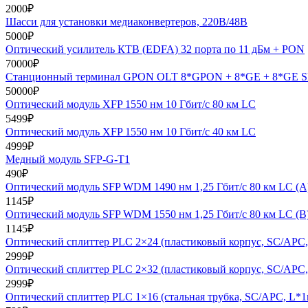
2000
₽
Шасси для установки медиаконвертеров, 220В/48B
5000
₽
Оптический усилитель КТВ (EDFA) 32 порта по 11 дБм + PON
70000
₽
Станционный терминал GPON OLT 8*GPON + 8*GE + 8*GE S
50000
₽
Оптический модуль XFP 1550 нм 10 Гбит/с 80 км LC
5499
₽
Оптический модуль XFP 1550 нм 10 Гбит/с 40 км LC
4999
₽
Медный модуль SFP-G-T1
490
₽
Оптический модуль SFP WDM 1490 нм 1,25 Гбит/с 80 км LC (
1145
₽
Оптический модуль SFP WDM 1550 нм 1,25 Гбит/с 80 км LC (B
1145
₽
Оптический сплиттер PLC 2×24 (пластиковый корпус, SC/APC,
2999
₽
Оптический сплиттер PLC 2×32 (пластиковый корпус, SC/APC,
2999
₽
Оптический сплиттер PLC 1×16 (стальная трубка, SC/APC, L*1