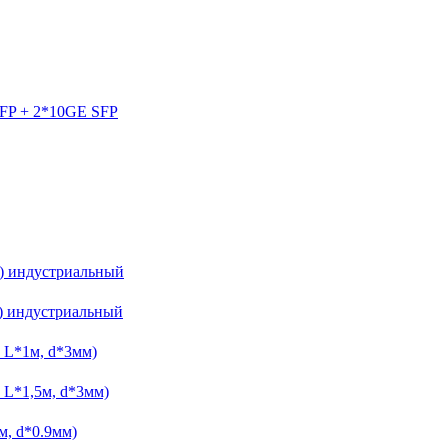
FP + 2*10GE SFP
A) индустриальный
) индустриальный
 L*1м, d*3мм)
 L*1,5м, d*3мм)
м, d*0.9мм)