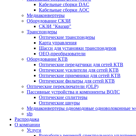
Кабельные сборки DAC
Кабельные сборки AOC
Медиаконвертеры
Оборудование СКЗИ
СКЗИ "Квазар"
Транспондеры
Оптические транспондеры
Карта управления
Шасси для установки транспондеров
OEO-преобразователи
Оборудование КТВ
Оптические передатчики для сетей КТВ
Оптические усилители для сетей КТВ
Оптические приемники для сетей КТВ
Оптические фильтры для сетей КТВ
Оптические переключатели (OLP)
Пассивные устройства и компоненты ВОЛС
Оптические сплиттеры
Оптические шнуры
Медиаконвертеры одномодовые одноволоконные 
sfp
Распродажа
О компании
Услуги
Разработка решений спектрального уплотне