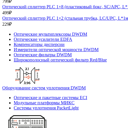
799
₽
Оптический сплиттер PLC 1×8 (пластиковый бокс, SC/APC, L*
499
₽
Оптический сплиттер PLC 1×2 (стальная трубка, LC/UPC, L*1м
229
₽
Оптические мультиплексоры DWDM
Оптические усилители EDFA
Компенсаторы дисперсии
Измерители оптической мощности DWDM
Оптические фильтры DWDM
Широкополосный оптический фильтр Red/Blue
Оборудование систем уплотнения DWDM
Оптические и пакетные системы ECI
Модульные платформы МИКС
Системы уплотнения PacketLight