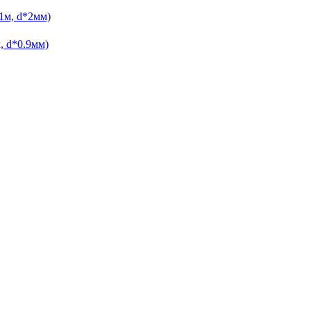
1м, d*2мм)
, d*0.9мм)