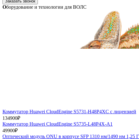
Заказать звонок
О
борудование и технологии
для ВОЛС
Коммутатор Huawei CloudEngine S5731-H48P4XC с лицензией
134900
₽
Коммутатор Huawei CloudEngine S5735-L48P4X-A1
49900
₽
Оптический модуль ONU в корпусе SFP 1310 нм/1490 нм 1,25 Гб