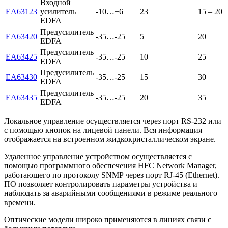
Входной
EA63123
усилитель
-10…+6
23
15 – 20
EDFA
Предусилитель
EA63420
-35…-25
5
20
EDFA
Предусилитель
EA63425
-35…-25
10
25
EDFA
Предусилитель
EA63430
-35…-25
15
30
EDFA
Предусилитель
EA63435
-35…-25
20
35
EDFA
Локальное управление осуществляется через порт RS-232 или
с помощью кнопок на лицевой панели. Вся информация
отображается на встроенном жидкокристаллическом экране.
Удаленное управление устройством осуществляется с
помощью программного обеспечения HFC Network Manager,
работающего по протоколу SNMP через порт RJ-45 (Ethernet).
ПО позволяет контролировать параметры устройства и
наблюдать за аварийными сообщениями в режиме реального
времени.
Оптические модели широко применяются в линиях связи с