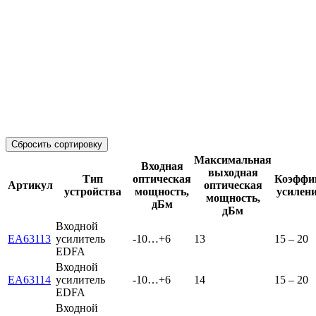
Сбросить сортировку
Максимальная
Входная
выходная
Тип
оптическая
Коэффи
Артикул
оптическая
устройства
мощность,
усилени
мощность,
дБм
дБм
Входной
EA63113
усилитель
-10…+6
13
15 – 20
EDFA
Входной
EA63114
усилитель
-10…+6
14
15 – 20
EDFA
Входной