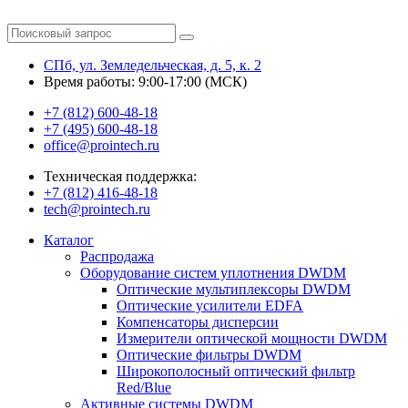
СПб, ул. Земледельческая, д. 5, к. 2
Время работы: 9:00-17:00 (МСК)
+7 (812) 600-48-18
+7 (495) 600-48-18
office@prointech.ru
Техническая поддержка:
+7 (812) 416-48-18
tech@prointech.ru
Каталог
Распродажа
Оборудование систем уплотнения DWDM
Оптические мультиплексоры DWDM
Оптические усилители EDFA
Компенсаторы дисперсии
Измерители оптической мощности DWDM
Оптические фильтры DWDM
Широкополосный оптический фильтр
Red/Blue
Активные системы DWDM