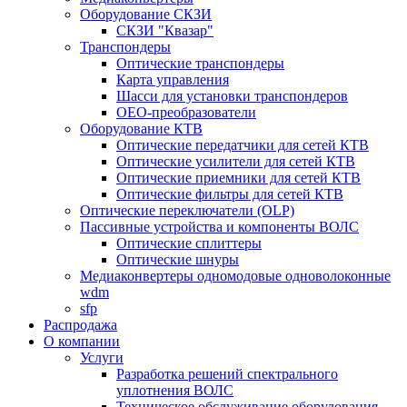
Оборудование СКЗИ
СКЗИ "Квазар"
Транспондеры
Оптические транспондеры
Карта управления
Шасси для установки транспондеров
OEO-преобразователи
Оборудование КТВ
Оптические передатчики для сетей КТВ
Оптические усилители для сетей КТВ
Оптические приемники для сетей КТВ
Оптические фильтры для сетей КТВ
Оптические переключатели (OLP)
Пассивные устройства и компоненты ВОЛС
Оптические сплиттеры
Оптические шнуры
Медиаконвертеры одномодовые одноволоконные
wdm
sfp
Распродажа
О компании
Услуги
Разработка решений спектрального
уплотнения ВОЛС
Техническое обслуживание оборудования