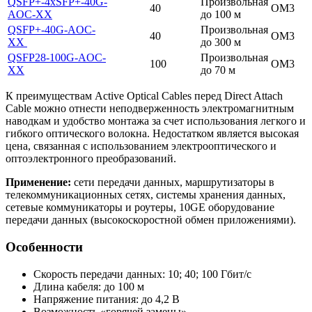
QSFP+-4xSFP+-40G-
Произвольная
40
OM3
AOC-XX
до 100 м
QSFP+-40G-AOC-
Произвольная
40
OM3
XX
до 300 м
QSFP28-100G-AOC-
Произвольная
100
OM3
XX
до 70 м
К преимуществам Active Optical Cables перед Direct Attach
Cable можно отнести неподверженность электромагнитным
наводкам и удобство монтажа за счет использования легкого и
гибкого оптического волокна. Недостатком является высокая
цена, связанная с использованием электрооптического и
оптоэлектронного преобразований.
Применение:
сети передачи данных, маршрутизаторы в
телекоммуникационных сетях, системы хранения данных,
сетевые коммуникаторы и роутеры, 10GE оборудование
передачи данных (высокоскоростной обмен приложениями).
Особенности
Скорость передачи данных: 10; 40; 100 Гбит/с
Длина кабеля: до 100 м
Напряжение питания: до 4,2 В
Возможность «горячей замены»