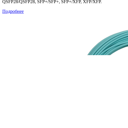
QSFP28/QSFP28, SFP+/SFP+, SFP+/XFP, XFP/XFP.
Подробнее