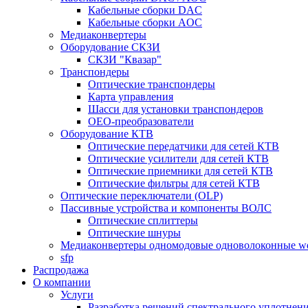
Кабельные сборки DAC
Кабельные сборки AOC
Медиаконвертеры
Оборудование СКЗИ
СКЗИ "Квазар"
Транспондеры
Оптические транспондеры
Карта управления
Шасси для установки транспондеров
OEO-преобразователи
Оборудование КТВ
Оптические передатчики для сетей КТВ
Оптические усилители для сетей КТВ
Оптические приемники для сетей КТВ
Оптические фильтры для сетей КТВ
Оптические переключатели (OLP)
Пассивные устройства и компоненты ВОЛС
Оптические сплиттеры
Оптические шнуры
Медиаконвертеры одномодовые одноволоконные 
sfp
Распродажа
О компании
Услуги
Разработка решений спектрального уплотне