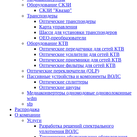
Оборудование СКЗИ
СКЗИ "Квазар"
Транспондеры
Оптические транспондеры
Карта управления
Шасси для установки транспондеров
OEO-преобразователи
Оборудование КТВ
Оптические передатчики для сетей КТВ
Оптические усилители для сетей КТВ
Оптические приемники для сетей КТВ
Оптические фильтры для сетей КТВ
Оптические переключатели (OLP)
Пассивные устройства и компоненты ВОЛС
Оптические сплиттеры
Оптические шнуры
Медиаконвертеры одномодовые одноволоконные
wdm
sfp
Распродажа
О компании
Услуги
Разработка решений спектрального
уплотнения ВОЛС
Техническое обслуживание оборудования