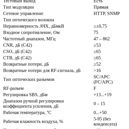
Тестовый выход
Есть
Тип модуляции
Прямая
Сетевое управление
HTTP, SNMP
Тип оптического волокна
Неравномерность АЧХ, дБмкВ
≤±0,75
Входное сопротивление, Ом
75
Частотный диапазон, МГц
47 – 862
CNR, дБ (С42)
≥53
CSO, дБ (С42)
≥65
CTB, дБ (С42)
≥65
Возвратные потери, дБ
≥52
Возвратные потери для RF-сигнала, дБ
>16
SC/APC
Тип оптических разъемов
(FC/APC)
RF-разъем
F
Регулировка SBS, дБм
+13...+19
Диапазон ручной регулировки
0 – 15
коэффициента усиления, дБ
Рабочая температура, °С
0...+50
5-95 (без
Рабочая влажность воздуха, %
конденсата)