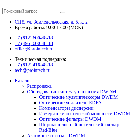
СПб, ул. Земледельческая, д. 5, к. 2
Время работы: 9:00-17:00 (МСК)
+7 (812) 600-48-18
+7 (495) 600-48-18
office@prointech.ru
Техническая поддержка:
+7 (812) 416-48-18
tech@prointech.ru
Каталог
Распродажа
Оборудование систем уплотнения DWDM
Оптические мультиплексоры DWDM
Оптические усилители EDFA
Компенсаторы дисперсии
Измерители оптической мощности DWDM
Оптические фильтры DWDM
Широкополосный оптический фильтр
Red/Blue
Активные системы DWDM