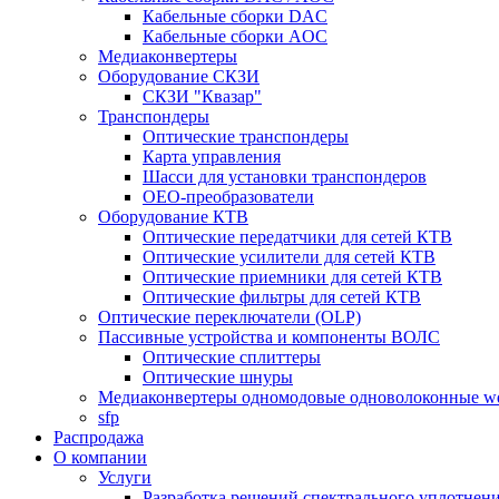
Кабельные сборки DAC
Кабельные сборки AOC
Медиаконвертеры
Оборудование СКЗИ
СКЗИ "Квазар"
Транспондеры
Оптические транспондеры
Карта управления
Шасси для установки транспондеров
OEO-преобразователи
Оборудование КТВ
Оптические передатчики для сетей КТВ
Оптические усилители для сетей КТВ
Оптические приемники для сетей КТВ
Оптические фильтры для сетей КТВ
Оптические переключатели (OLP)
Пассивные устройства и компоненты ВОЛС
Оптические сплиттеры
Оптические шнуры
Медиаконвертеры одномодовые одноволоконные 
sfp
Распродажа
О компании
Услуги
Разработка решений спектрального уплотне