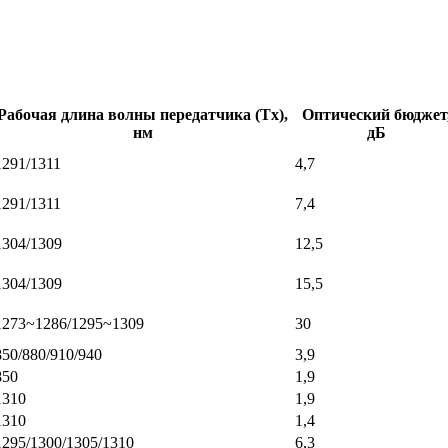
Рабочая длина волны передатчика (Tx),
Оптический бюджет
нм
дБ
1291/1311
4,7
1291/1311
7,4
1304/1309
12,5
1304/1309
15,5
1273~1286/1295~1309
30
850/880/910/940
3,9
850
1,9
1310
1,9
1310
1,4
1295/1300/1305/1310
6,3