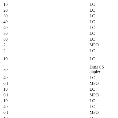
10
LC
20
LC
30
LC
40
LC
40
LC
80
LC
80
LC
2
MPO
2
LC
10
LC
Dual CS
80
duplex
40
LC
0,1
MPO
10
LC
0,1
MPO
10
LC
40
LC
0,1
MPO