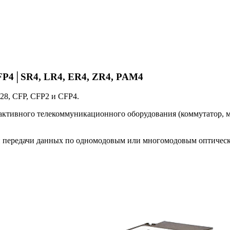
FP4│SR4, LR4, ER4, ZR4, PAM4
8, CFP, CFP2 и CFP4.
активного телекоммуникационного оборудования (коммутатор, ма
й передачи данных по одномодовым или многомодовым оптичес