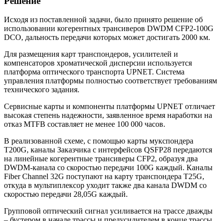
Решение
Исходя из поставленной задачи, было принято решение об
использовании когерентных трансиверов DWDM CFP2-100G
DCO, дальность передачи которых может достигать 2000 км.
Для размещения карт транспондеров, усилителей и
компенсаторов хроматической дисперсии используется
платформа оптического транспорта UPNET. Система
управления платформы полностью соответствует требованиям
технического задания.
Сервисные карты и компоненты платформы UPNET отличает
высокая степень надежности, заявленное время наработки на
отказ MTFB составляет не менее 100 000 часов.
В реализованной схеме, с помощью карты мукспондера
T200G, каналы Заказчика с интерфейсов QSFP28 передаются
на линейные когерентные трансиверы CFP2, образуя два
DWDM-канала со скоростью передачи 100G каждый. Каналы
Fiber Channel 32G поступают на карту транспондера Т25G,
откуда в мультиплексор уходит также два канала DWDM со
скоростью передачи 28,05G каждый.
Групповой оптический сигнал усиливается на трассе дважды
– бустером в начале трассы и предусилителем в конце трассы.