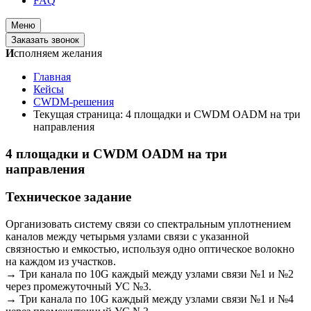
FAQ
Меню
Заказать звонок
И
сполняем желания
Главная
Кейсы
CWDM-решения
Текущая страница:
4 площадки и CWDM OADM на три
направления
4 площадки и CWDM OADM на три
направления
Техническое задание
Организовать систему связи со спектральным уплотнением
каналов между четырьмя узлами связи с указанной
связностью и емкостью, используя одно оптическое волокно
на каждом из участков.
→ Три канала по 10G каждый между узлами связи №1 и №2
через промежуточный УС №3.
→ Три канала по 10G каждый между узлами связи №1 и №4