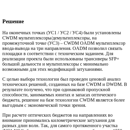
Решение
На оконечных точках (УС1 / УС2 / УС4) были установлены
CWDM мультиплексоры/демультиплексоры, на
промежуточной точке (УС3) – CWDM OADM мультиплексор
ввода-вывода на три направления. OADM позволил связать
площадки в соответствии с техническим заданием. Для
реализации проекта были использованы трансиверы SFP+
большой дальности и мультиплексоры с минимально
возможными для этих модификаций затуханиями.
С целью выбора технологии был проведен ценовой анализ
технических решений, созданных на базе CWDM и DWDM. В
результате получено, что при одинаковой пропускной
способности, занимаемых юнитах и запасах оптического
бюджета, решение на базе технологии CWDM является более
выгодным с экономической точки зрения.
При расчете оптических бюджетов на направлениях во
внимание принимались километрические затухания для
разных длин волн. Так, для самого протяженного участка