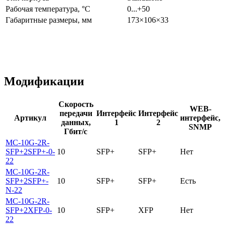
Рабочая температура, °С
0...+50
Габаритные размеры, мм
173×106×33
Модификации
Скорость
WEB-
передачи
Интерфейс
Интерфейс
Артикул
интерфейс,
данных,
1
2
SNMP
Гбит/с
MC-10G-2R-
SFP+2SFP+-0-
10
SFP+
SFP+
Нет
22
MC-10G-2R-
SFP+2SFP+-
10
SFP+
SFP+
Есть
N-22
MC-10G-2R-
SFP+2XFP-0-
10
SFP+
XFP
Нет
22