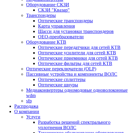
Оборудование СКЗИ
СКЗИ "Квазар"
Транспондеры
Оптические транспондеры
Карта управления
Шасси для установки транспондеров
OEO-преобразователи
Оборудование КТВ
Оптические передатчики для сетей КТВ
Оптические усилители для сетей КТВ
Оптические приемники для сетей КТВ
Оптические фильтры для сетей КТВ
Оптические переключатели (OLP)
Пассивные устройства и компоненты ВОЛС
Оптические сплиттеры
Оптические шнуры
Медиаконвертеры одномодовые одноволоконные
wdm
sfp
Распродажа
О компании
Услуги
Разработка решений спектрального
уплотнения ВОЛС
Техническое обслуживание оборудования