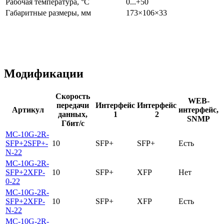
Рабочая температура, °С
0...+50
Габаритные размеры, мм
173×106×33
Модификации
Скорость
WEB-
передачи
Интерфейс
Интерфейс
Артикул
интерфейс,
данных,
1
2
SNMP
Гбит/с
MC-10G-2R-
SFP+2SFP+-
10
SFP+
SFP+
Есть
N-22
MC-10G-2R-
SFP+2XFP-
10
SFP+
XFP
Нет
0-22
MC-10G-2R-
SFP+2XFP-
10
SFP+
XFP
Есть
N-22
MC-10G-2R-