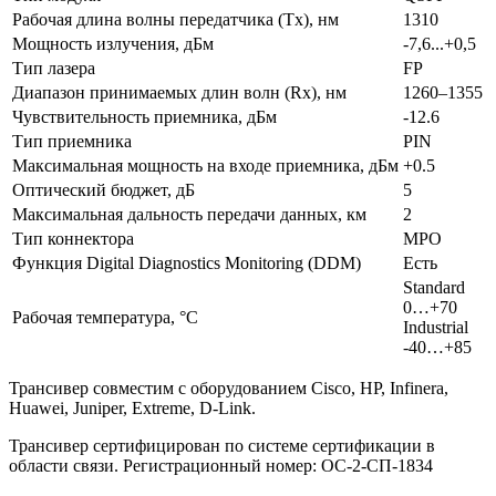
Рабочая длина волны передатчика (Tx), нм
1310
Мощность излучения, дБм
-7,6...+0,5
Тип лазера
FP
Диапазон принимаемых длин волн (Rx), нм
1260–1355
Чувствительность приемника, дБм
-12.6
Тип приемника
PIN
Максимальная мощность на входе приемника, дБм
+0.5
Оптический бюджет, дБ
5
Максимальная дальность передачи данных, км
2
Тип коннектора
MPO
Функция Digital Diagnostics Monitoring (DDM)
Есть
Standard
0…+70
Рабочая температура, °C
Industrial
-40…+85
Трансивер совместим с оборудованием Cisco, HP, Infinera,
Huawei, Juniper, Extreme, D-Link.
Трансивер сертифицирован по системе сертификации в
области связи. Регистрационный номер: ОС-2-СП-1834