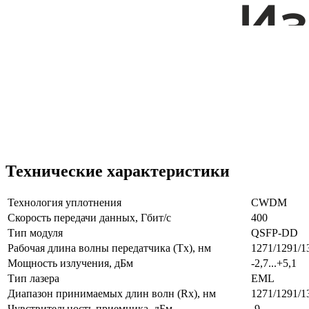
Технические характеристики
Технология уплотнения
CWDM
Скорость передачи данных, Гбит/с
400
Тип модуля
QSFP-DD
Рабочая длина волны передатчика (Tx), нм
1271/1291/1
Мощность излучения, дБм
-2,7...+5,1
Тип лазера
EML
Диапазон принимаемых длин волн (Rx), нм
1271/1291/1
Чувствительность приемника, дБм
-9