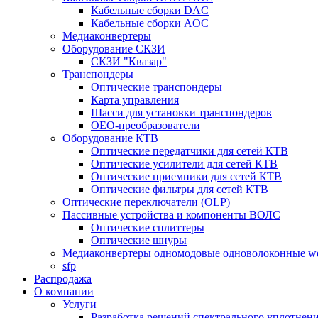
Кабельные сборки DAC
Кабельные сборки AOC
Медиаконвертеры
Оборудование СКЗИ
СКЗИ "Квазар"
Транспондеры
Оптические транспондеры
Карта управления
Шасси для установки транспондеров
OEO-преобразователи
Оборудование КТВ
Оптические передатчики для сетей КТВ
Оптические усилители для сетей КТВ
Оптические приемники для сетей КТВ
Оптические фильтры для сетей КТВ
Оптические переключатели (OLP)
Пассивные устройства и компоненты ВОЛС
Оптические сплиттеры
Оптические шнуры
Медиаконвертеры одномодовые одноволоконные 
sfp
Распродажа
О компании
Услуги
Разработка решений спектрального уплотне