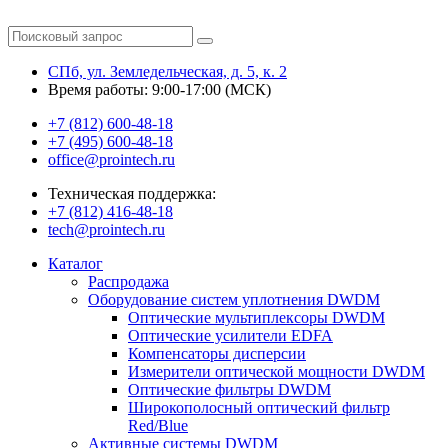
СПб, ул. Земледельческая, д. 5, к. 2
Время работы: 9:00-17:00 (МСК)
+7 (812) 600-48-18
+7 (495) 600-48-18
office@prointech.ru
Техническая поддержка:
+7 (812) 416-48-18
tech@prointech.ru
Каталог
Распродажа
Оборудование систем уплотнения DWDM
Оптические мультиплексоры DWDM
Оптические усилители EDFA
Компенсаторы дисперсии
Измерители оптической мощности DWDM
Оптические фильтры DWDM
Широкополосный оптический фильтр
Red/Blue
Активные системы DWDM