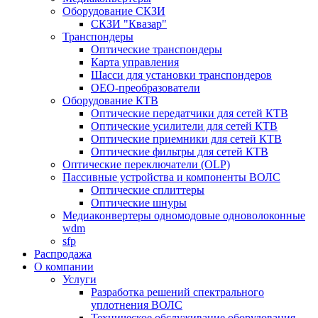
Оборудование СКЗИ
СКЗИ "Квазар"
Транспондеры
Оптические транспондеры
Карта управления
Шасси для установки транспондеров
OEO-преобразователи
Оборудование КТВ
Оптические передатчики для сетей КТВ
Оптические усилители для сетей КТВ
Оптические приемники для сетей КТВ
Оптические фильтры для сетей КТВ
Оптические переключатели (OLP)
Пассивные устройства и компоненты ВОЛС
Оптические сплиттеры
Оптические шнуры
Медиаконвертеры одномодовые одноволоконные
wdm
sfp
Распродажа
О компании
Услуги
Разработка решений спектрального
уплотнения ВОЛС
Техническое обслуживание оборудования