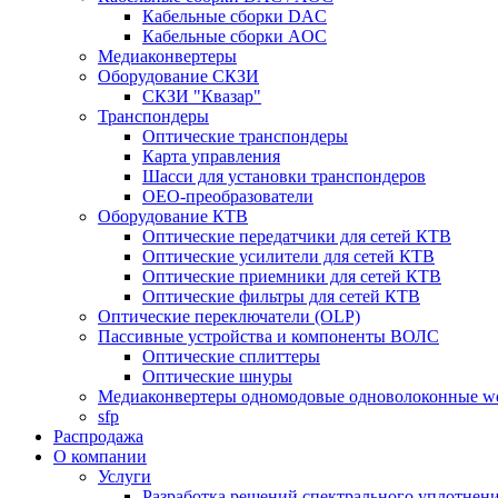
Кабельные сборки DAC
Кабельные сборки AOC
Медиаконвертеры
Оборудование СКЗИ
СКЗИ "Квазар"
Транспондеры
Оптические транспондеры
Карта управления
Шасси для установки транспондеров
OEO-преобразователи
Оборудование КТВ
Оптические передатчики для сетей КТВ
Оптические усилители для сетей КТВ
Оптические приемники для сетей КТВ
Оптические фильтры для сетей КТВ
Оптические переключатели (OLP)
Пассивные устройства и компоненты ВОЛС
Оптические сплиттеры
Оптические шнуры
Медиаконвертеры одномодовые одноволоконные 
sfp
Распродажа
О компании
Услуги
Разработка решений спектрального уплотне