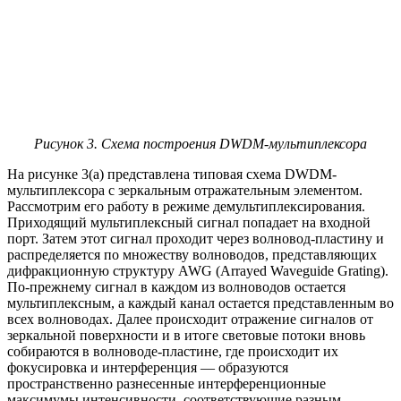
Рисунок 3. Схема построения DWDM-мультиплексора
На рисунке 3(а) представлена типовая схема DWDM-
мультиплексора с зеркальным отражательным элементом.
Рассмотрим его работу в режиме демультиплексирования.
Приходящий мультиплексный сигнал попадает на входной
порт. Затем этот сигнал проходит через волновод-пластину и
распределяется по множеству волноводов, представляющих
дифракционную структуру AWG (Arrayed Waveguide Grating).
По-прежнему сигнал в каждом из волноводов остается
мультиплексным, а каждый канал остается представленным во
всех волноводах. Далее происходит отражение сигналов от
зеркальной поверхности и в итоге световые потоки вновь
собираются в волноводе-пластине, где происходит их
фокусировка и интерференция — образуются
пространственно разнесенные интерференционные
максимумы интенсивности, соответствующие разным