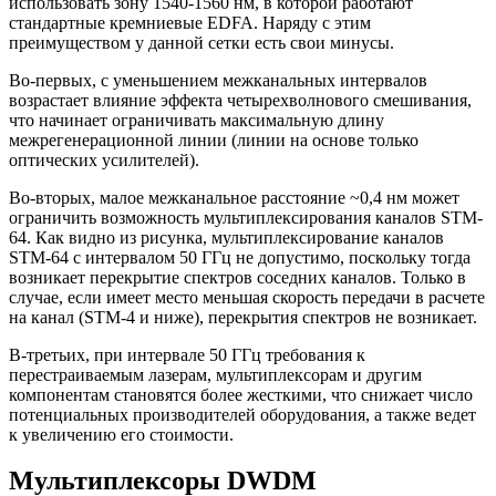
использовать зону 1540-1560 нм, в которой работают
стандартные кремниевые EDFA. Наряду с этим
преимуществом у данной сетки есть свои минусы.
Во-первых, с уменьшением межканальных интервалов
возрастает влияние эффекта четырехволнового смешивания,
что начинает ограничивать максимальную длину
межрегенерационной линии (линии на основе только
оптических усилителей).
Во-вторых, малое межканальное расстояние ~0,4 нм может
ограничить возможность мультиплексирования каналов STM-
64. Как видно из рисунка, мультиплексирование каналов
STM-64 c интервалом 50 ГГц не допустимо, поскольку тогда
возникает перекрытие спектров соседних каналов. Только в
случае, если имеет место меньшая скорость передачи в расчете
на канал (STM-4 и ниже), перекрытия спектров не возникает.
В-третьих, при интервале 50 ГГц требования к
перестраиваемым лазерам, мультиплексорам и другим
компонентам становятся более жесткими, что снижает число
потенциальных производителей оборудования, а также ведет
к увеличению его стоимости.
Мультиплексоры DWDM