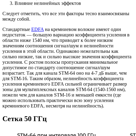
Влияние нелинейных эффектов
Следует отметить, что все эти факторы тесно взаимосвязаны
между собой.
Стандартные
EDFA
на кремниевом волокне имеют один
недостаток — большую вариацию коэффициента усиления в
области ниже 1540 нм, что приводит к более низким
значениям соотношения сигнал/шум и нелинейности
усиления в этой области. Одинаково нежелательны как
сильно низкие, так и сильно высокие значения коэффициента
усиления. С ростом полосы пропускания минимальное
допустимое по стандарту соотношение сигнал/шум
возрастает. Так для канала STM-64 оно на 4-7 дБ выше, чем
для STM-16. Таким образом, нелинейность коэффициента
усиления кремниевого EDFA сильней ограничивает размер
зоны для мультиплексных каналов STM-64 (1540-1560 нм),
нежели чем для каналов STM-16 и меньшей емкости (где
можно использовать практически всю зону усиления
кремниевого EDFA, несмотря на нелинейность).
Сетка 50 ГГц