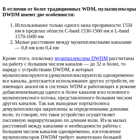
В отличии от более традиционных WDM, мультиплексоры
DWDM имеют две особенности:
Использование только одного окна прозрачности 1550
нм в пределах области С-band 1530-1560 нм и L-band
1570-1600 нм
Малые расстояние между мультиплексными каналами
— 0,8 нм или 0,4 нм
Кроме этого, поскольку
мультиплексоры DWDM
рассчитаны
на работу с большим числом каналов — до 32 и более, то
наряду с устройствами DWDM, в которых
мультиплексируются (демультиплексируются) одновременно
все каналы, допускается использование других устройств, не
имеющих аналогов в системах WDM и работающих в режиме
добавления/вывода одного и более каналов в/из основного
мультиплексного потока, представленного большим числом
других каналов. Так как выходные порты/полюса
демультиплексора закреплены за определенными длинами
волн, то говорят, что такое устройство осуществляет
пассивную маршрутизацию по длинам волн. Из-за малых
расстояний между каналами и необходимости работы с
большим числом каналов одновременно, изготовление
мультиплексоров DWDM требует значительно большей