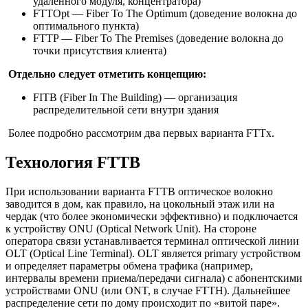
удаленного модуля, концентратора)
FTTOpt — Fiber To The Optimum (доведение волокна до
оптимального пункта)
FTTP — Fiber To The Premises (доведение волокна до
точки присутствия клиента)
Отдельно следует отметить концепцию:
FITB (Fiber In The Building) — организация
распределительной сети внутри здания
Более подробно рассмотрим два первых варианта FTTx.
Технология FTTB
При использовании варианта FTTB оптическое волокно
заводится в дом, как правило, на цокольный этаж или на
чердак (что более экономически эффективно) и подключается
к устройству ONU (Optical Network Unit). На стороне
оператора связи устанавливается терминал оптической линии
OLT (Optical Line Terminal). OLT является primary устройством
и определяет параметры обмена трафика (например,
интервалы времени приема/передачи сигнала) с абонентскими
устройствами ONU (или ONT, в случае FTTH). Дальнейшее
распределение сети по дому происходит по «витой паре».