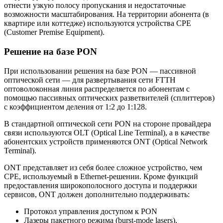
отнести узкую полосу пропускания и недостаточные
возможности масштабирования. На территории абонента (в
квартире или коттедже) используются устройства CPE
(Customer Premise Equipment).
Решение на базе PON
При использовании решения на базе PON — пассивной
оптической сети — для развертывания сети FTTH
оптоволоконная линия распределяется по абонентам с
помощью пассивных оптических разветвителей (сплиттеров)
с коэффициентом деления от 1:2 до 1:128.
В стандартной оптической сети PON на стороне провайдера
связи используются OLT (Optical Line Terminal), а в качестве
абонентских устройств применяются ONT (Optical Network
Terminal).
ONT представляет из себя более сложное устройство, чем
CPE, используемый в Ethernet-решении. Кроме функций
предоставления широкополосного доступа и поддержки
сервисов, ONT должен дополнительно поддерживать:
Протокол управления доступом к PON
Лазеры пакетного режима (burst-mode lasers),