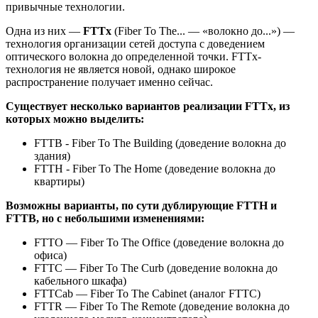
привычные технологии.
Одна из них —
FTTx
(Fiber To The... — «волокно до...») —
технология организации сетей доступа с доведением
оптического волокна до определенной точки. FTTx-
технология не является новой, однако широкое
распространение получает именно сейчас.
Существует несколько вариантов реализации FTTx, из
которых можно выделить:
FTTB - Fiber To The Building (доведение волокна до
здания)
FTTH - Fiber To The Home (доведение волокна до
квартиры)
Возможны варианты, по сути дублирующие FTTH и
FTTB, но с небольшими изменениями:
FTTO — Fiber To The Office (доведение волокна до
офиса)
FTTC — Fiber To The Curb (доведение волокна до
кабельного шкафа)
FTTCab — Fiber To The Cabinet (аналог FTTC)
FTTR — Fiber To The Remote (доведение волокна до