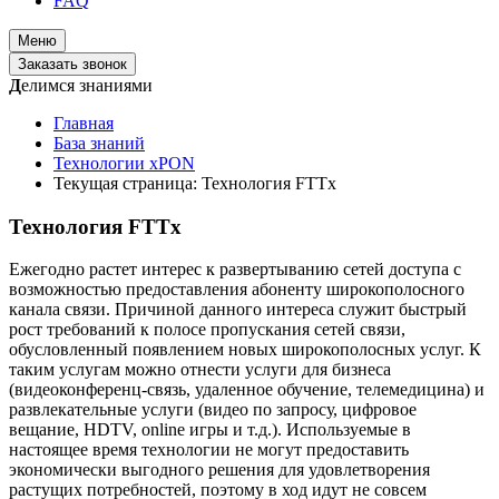
FAQ
Меню
Заказать звонок
Д
елимся знаниями
Главная
База знаний
Технологии xPON
Текущая страница:
Технология FTTx
Технология FTTx
Ежегодно растет интерес к развертыванию сетей доступа с
возможностью предоставления абоненту широкополосного
канала связи. Причиной данного интереса служит быстрый
рост требований к полосе пропускания сетей связи,
обусловленный появлением новых широкополосных услуг. К
таким услугам можно отнести услуги для бизнеса
(видеоконференц-связь, удаленное обучение, телемедицина) и
развлекательные услуги (видео по запросу, цифровое
вещание, HDTV, online игры и т.д.). Используемые в
настоящее время технологии не могут предоставить
экономически выгодного решения для удовлетворения
растущих потребностей, поэтому в ход идут не совсем