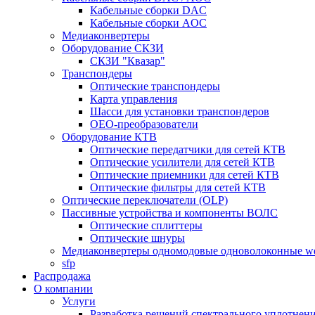
Кабельные сборки DAC
Кабельные сборки AOC
Медиаконвертеры
Оборудование СКЗИ
СКЗИ "Квазар"
Транспондеры
Оптические транспондеры
Карта управления
Шасси для установки транспондеров
OEO-преобразователи
Оборудование КТВ
Оптические передатчики для сетей КТВ
Оптические усилители для сетей КТВ
Оптические приемники для сетей КТВ
Оптические фильтры для сетей КТВ
Оптические переключатели (OLP)
Пассивные устройства и компоненты ВОЛС
Оптические сплиттеры
Оптические шнуры
Медиаконвертеры одномодовые одноволоконные 
sfp
Распродажа
О компании
Услуги
Разработка решений спектрального уплотне