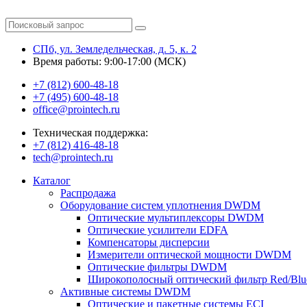
СПб, ул. Земледельческая, д. 5, к. 2
Время работы: 9:00-17:00 (МСК)
+7 (812) 600-48-18
+7 (495) 600-48-18
office@prointech.ru
Техническая поддержка:
+7 (812) 416-48-18
tech@prointech.ru
Каталог
Распродажа
Оборудование систем уплотнения DWDM
Оптические мультиплексоры DWDM
Оптические усилители EDFA
Компенсаторы дисперсии
Измерители оптической мощности DWDM
Оптические фильтры DWDM
Широкополосный оптический фильтр Red/Blu
Активные системы DWDM
Оптические и пакетные системы ECI