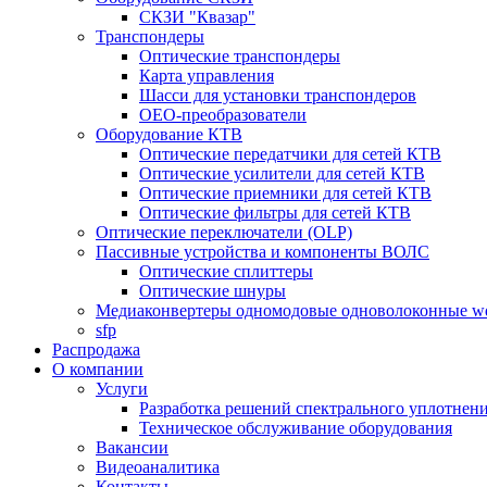
СКЗИ "Квазар"
Транспондеры
Оптические транспондеры
Карта управления
Шасси для установки транспондеров
OEO-преобразователи
Оборудование КТВ
Оптические передатчики для сетей КТВ
Оптические усилители для сетей КТВ
Оптические приемники для сетей КТВ
Оптические фильтры для сетей КТВ
Оптические переключатели (OLP)
Пассивные устройства и компоненты ВОЛС
Оптические сплиттеры
Оптические шнуры
Медиаконвертеры одномодовые одноволоконные 
sfp
Распродажа
О компании
Услуги
Разработка решений спектрального уплотне
Техническое обслуживание оборудования
Вакансии
Видеоаналитика
Контакты