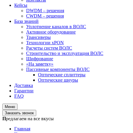
Кейсы
DWDM – решения
CWDM – решения
База знаний
Уплотнение каналов в ВОЛС
Активное оборудование
Трансиверы
Технологии xPON
Расчеты систем ВОЛС
Строительство и эксплуатация ВОЛС
Шифрование
«На заметку»
Пассивные компоненты ВОЛС
Оптические сплиттеры
Оптические шнуры
Доставка
Гарантии
FAQ
Меню
Заказать звонок
П
редлагаем на все вкусы
Главная